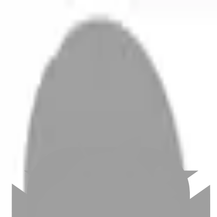
開始搜尋
登入／註冊
切換語言