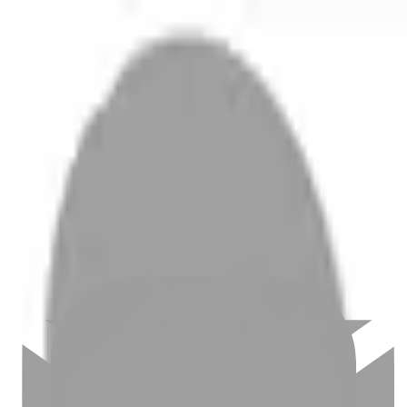
開始搜尋
登入／註冊
切換語言