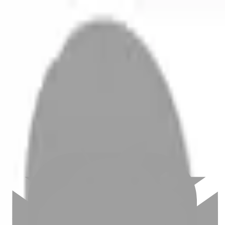
開始搜尋
登入／註冊
切換語言