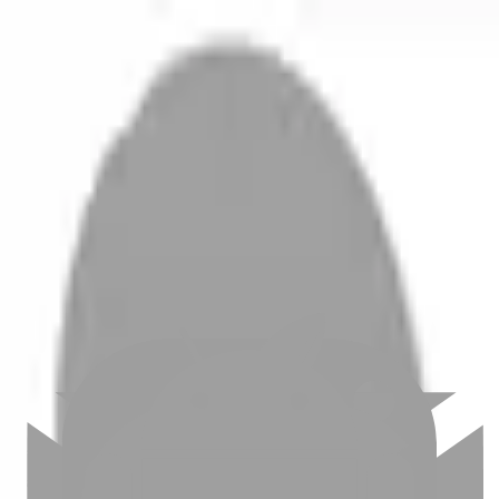
開始搜尋
登入／註冊
切換語言