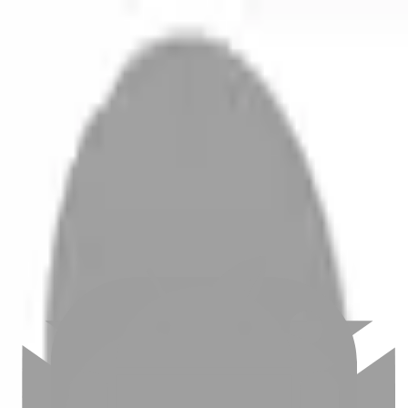
開始搜尋
登入／註冊
切換語言