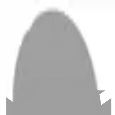
開始搜尋
登入／註冊
切換語言