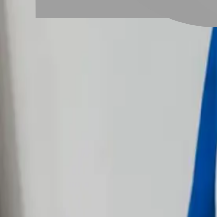
# 兒童髮型
#
兒童髮型
13 posts
小男孩油頭刻髮、小女孩卷髮、妹妹頭、超萌兒童剪燙精選！7
品，找到適合你的設計師！
#
小男孩
#
小女孩
#
兒童造型
#
兒童剪髮
#
兒童燙髮
#
兒童捲髮