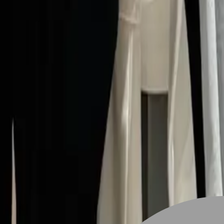
Stylist join
Find Hairstyle