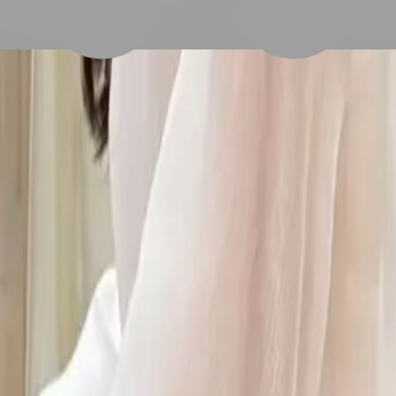
髮
#
女生長髮
#
女生極短髮
#
男生長髮
#
圓臉
#
方臉
#
長臉
#
鵝蛋臉