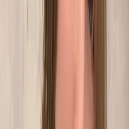
#
男生短髮