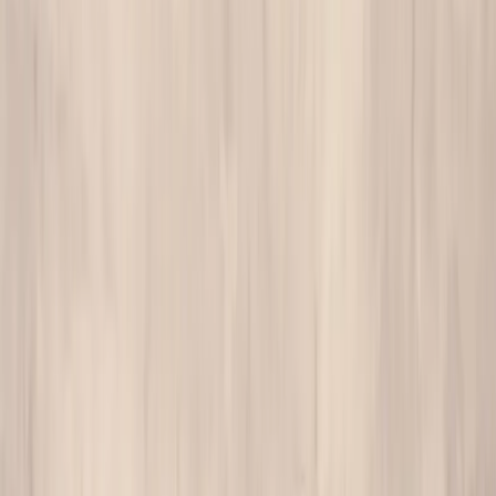
Stylist join
Find Hairstyle