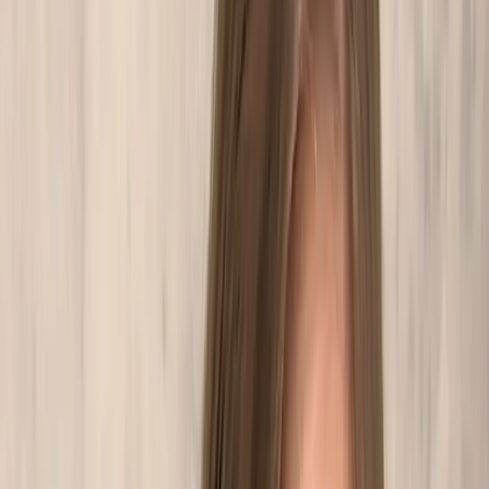
#
女生短髮