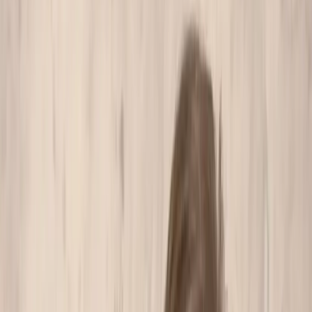
# 三角臉
#
三角臉
115 posts
#
女生短髮
#
女生中長髮
#
男生短髮
#
女生過肩長髮
#
男生中長
髮
#
女生長髮
#
女生極短髮
#
男生長髮
#
圓臉
#
方臉
#
長臉
#
鵝
蛋臉