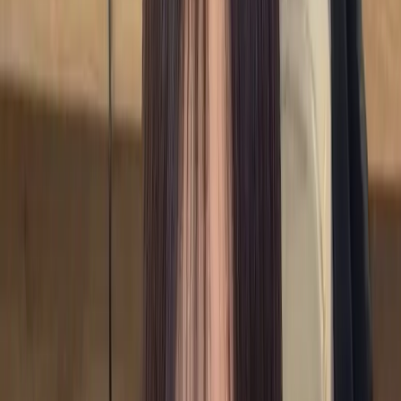
#
女生中長髮