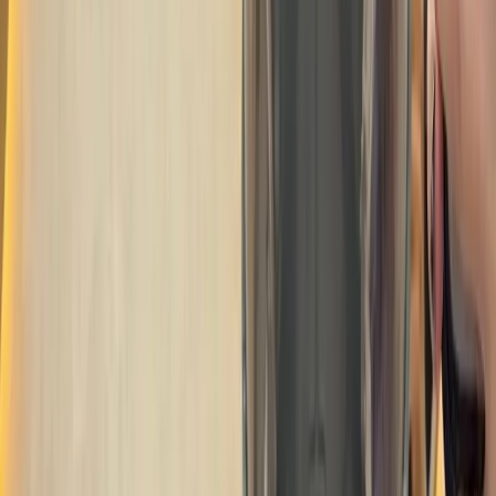
Stylist join
Find Hairstyle