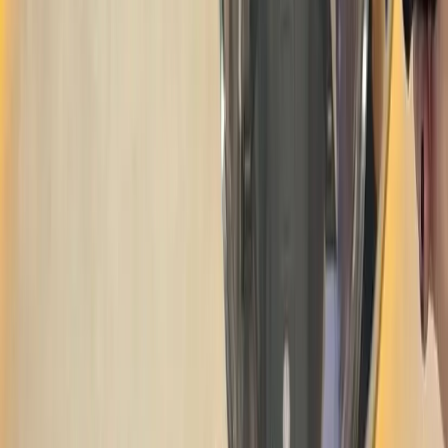
# 暮紫色
#
暮紫色
6 posts
霧面帶有灰色調的深紫髮色，可以單一髮色展現質感、或搭配
挑染呈現髮絲流動感光澤，適合想低調卻又要與眾不同的你！
100+張暮紫色髮型作品任你挑！多種風格髮型實拍及暮紫色