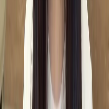
#
女生長髮