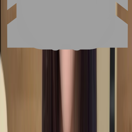
#
霧面質感