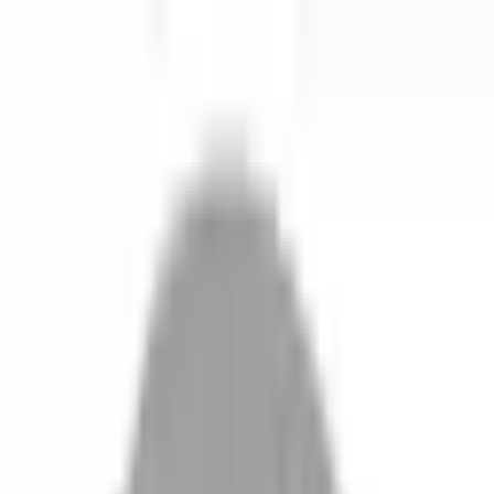
開始搜尋
登入／註冊
切換語言