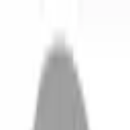
開始搜尋
登入／註冊
切換語言