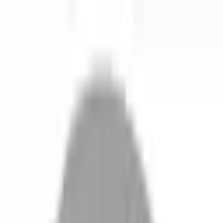
開始搜尋
登入／註冊
切換語言