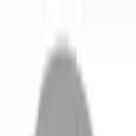
開始搜尋
登入／註冊
切換語言