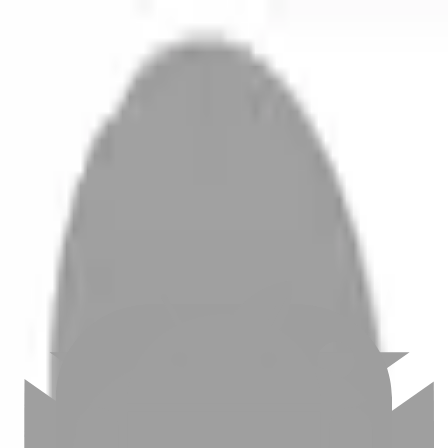
開始搜尋
登入／註冊
切換語言