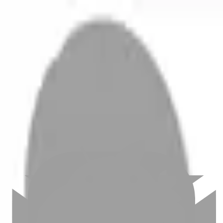
開始搜尋
登入／註冊
切換語言