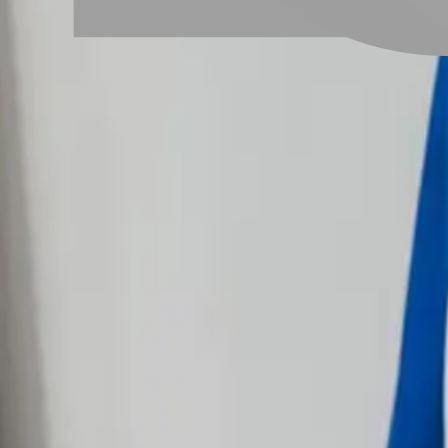
# 兒童髮型
#
兒童髮型
13 posts
小男孩油頭刻髮、小女孩卷髮、妹妹頭、超萌兒童剪燙精選！7
品，找到適合你的設計師！
#
小男孩
#
小女孩
#
兒童造型
#
兒童剪髮
#
兒童燙髮
#
兒童捲髮