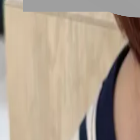
# 男孩風女生短髮
#
男孩風女生短髮
48 posts
男孩風女生短髮的重點就是漂亮的同時卻又帥氣有型，多半會
#
女生短髮
#
精靈短髮
#
短鮑伯
#
高層次短髮
#
下巴短髮
#
撩耳齊
Stylist Posts