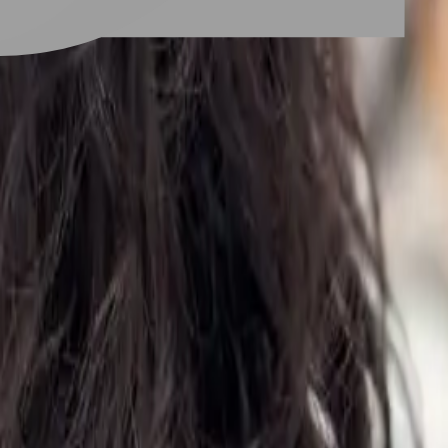
作品任你挑！多種風格髮型實拍及女伶捲髮型設計師、髮廊推