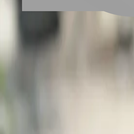
# 女伶捲
#
女伶捲
2 posts
髮型重點為從頂上至髮尾的整齊短捲髮，髮長不超過肩膀，形似
薦。快來收藏髮型靈感、分享喜愛的髮型作品，找到適合你的
#
復古波紋
#
水波紋卷
#
仿三管燙
#
復古Q毛卷