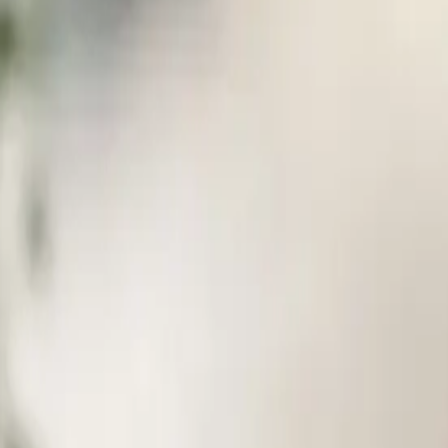
Stylist Posts
No matching posts
Related Hairstyles