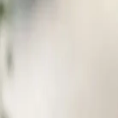
Stylist Posts
No matching posts
Related Hairstyles