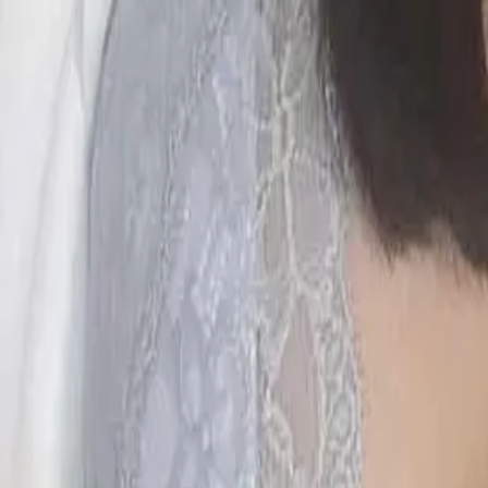
Stylist Posts
No matching posts
Related Hairstyles