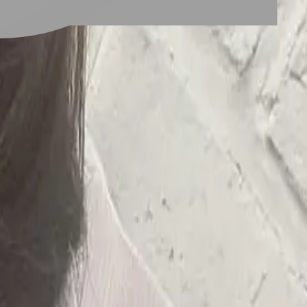
新髮型自信迎接2021！快來收藏髮型靈感，找到適合你的設計