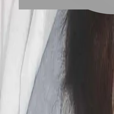
# 2020女生長髮年度人氣髮型大賞
#
2020女生長髮年度人氣髮型大賞
0 posts
精選2020年度百大人氣作品，快投下你心中最愛的設計師髮型
師！
#
2020男生髮型年度人氣大賞
#
2020女生短髮年度人氣髮型大賞