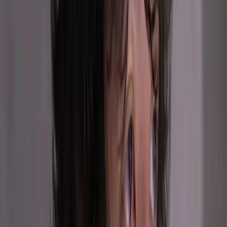
#
女生染燙