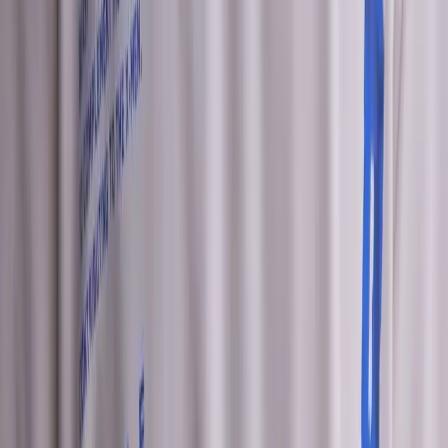
#
中性髮