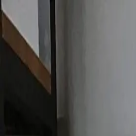
Start search
Login / Register
Change language