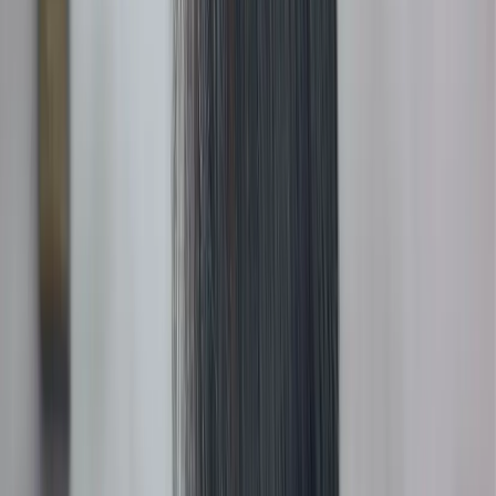
#
女生短髮