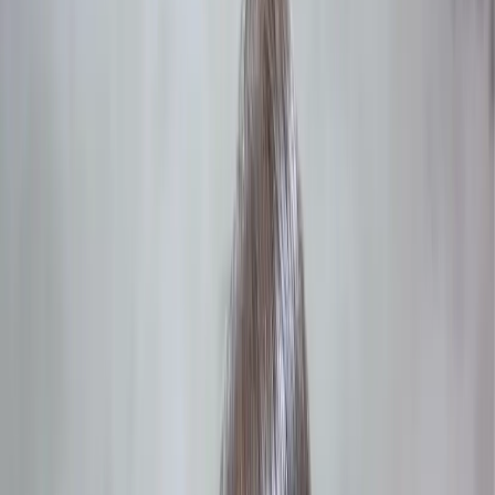
# 暮紫色
#
暮紫色
6 posts
霧面帶有灰色調的深紫髮色，可以單一髮色展現質感、或搭配
挑染呈現髮絲流動感光澤，適合想低調卻又要與眾不同的你！
100+張暮紫色髮型作品任你挑！多種風格髮型實拍及暮紫色