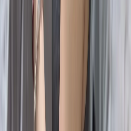
#
女生染髮