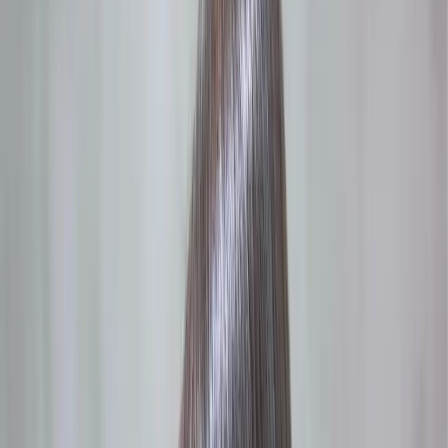
髮型設計師、髮廊推薦。快來收藏髮型靈感、分享喜愛的髮型
作品，找到適合你的髮型設計師吧！
#
女生短髮
#
女生中長髮
#
女生染燙
#
男生短髮
#
霧面質感
#
女
生長髮
#
女生染髮
#
紫灰
#
霧灰紫
#
男生染髮
#
霧感髮色
Stylist Posts
No matching posts
Related Hairstyles