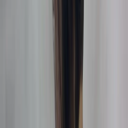
#
女生染燙