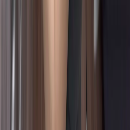
#
霧灰紫